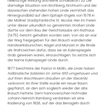
heilkräftige Wirkung und keine Schalkskraft zu. Die
damalige Situation von Kirchberg, Kirchturm und der
dazwischen stehenden hohen Linde vermittelt das
Hintergrundbild auf dem Epitaph Engels von 1578 in
der Möllner Stadtpfarrkirche St. Nicolai. Hier im Freien
unter dieser urkundlich so genannten Großen Linde
dürfte vor dem Bau der Gerichtslaube am Rathaus
(1475) Gericht gehalten worden sein. Von da an war
der Weg freigegeben für den Brauch wandernder
Handwerksburschen, Nägel und Münzen in die Rinde
als Wahrzeichen dafür, dass sie an Eulenspiegels
Grab gewesen waren, einzuschlagen. So setzte sich
der Name Eulenspiegel-Linde durch.
1877 berichtete der Pastor in Mölln,
die Linde haben
holländische Soldaten im Jahre 1810 umgehauen und
auf ihren Wachfeuern draußen an der Stecknitz
verbrannt.
An ihrer Stelle wurde ein neuer Baum
gepflanzt, an den sich sogleich wieder der alte
Brauch heftete. Dem hannoverschen Hofmaler
Johann Heinrich Ramberg verdanken wir eine
Radierung von 1826, auf der das Benageln durch