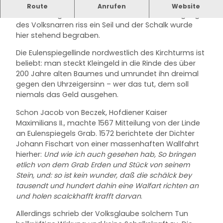
Unter der Eulenspiegel-Linde soll Till Eulenspiegel
Route
Anrufen
Website
stehend begraben worden sein. Bei der Beerdigung
des Volksnarren riss ein Seil und der Schalk wurde
hier stehend begraben.
Die Eulenspiegellinde nordwestlich des Kirchturms ist
beliebt: man steckt Kleingeld in die Rinde des über
200 Jahre alten Baumes und umrundet ihn dreimal
gegen den Uhrzeigersinn – wer das tut, dem soll
niemals das Geld ausgehen.
Schon Jacob von Beczek, Hofdiener Kaiser
Maximilians II., machte 1567 Mitteilung von der Linde
an Eulenspiegels Grab. 1572 berichtete der Dichter
Johann Fischart von einer massenhaften Wallfahrt
hierher:
Und wie ich auch gesehen hab, So bringen
etlich von dem Grab Erden und Stück von seinem
Stein, und: so ist kein wunder, daß die schälck bey
tausendt und hundert dahin eine Walfart richten an
und holen scalckhafft krafft darvan
.
Allerdings schrieb der Volksglaube solchem Tun