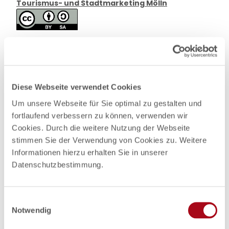
Tourismus- und Stadtmarketing Mölln
In der Nähe
Diese Webseite verwendet Cookies
Auf der Karte anschauen
Um unsere Webseite für Sie optimal zu gestalten und
fortlaufend verbessern zu können, verwenden wir
Veranstaltung
Cookies. Durch die weitere Nutzung der Webseite
stimmen Sie der Verwendung von Cookies zu. Weitere
Informationen hierzu erhalten Sie in unserer
Nützliches und Sehenswertes
Datenschutzbestimmung.
Touren
E
Notwendig
i
n
Kontaktdaten