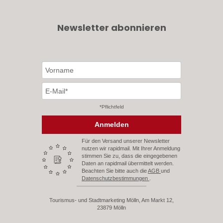
Newsletter abonnieren
*Pflichtfeld
Anmelden
Für den Versand unserer Newsletter
nutzen wir rapidmail. Mit Ihrer Anmeldung
stimmen Sie zu, dass die eingegebenen
Daten an rapidmail übermittelt werden.
Beachten Sie bitte auch die
AGB
und
Datenschutzbestimmungen
.
Tourismus- und Stadtmarketing Mölln, Am Markt 12,
23879 Mölln