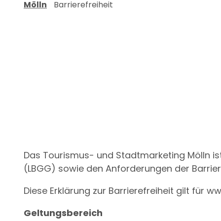
Mölln
Barrierefreiheit
u
a
n
l
g
t
s
a
u
s
w
a
h
l
Das Tourismus- und Stadtmarketing Mölln ist
(LBGG) sowie den Anforderungen der Barriere
Diese Erklärung zur Barrierefreiheit gilt f
Geltungsbereich