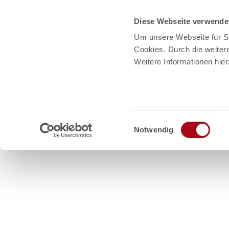
Diese Webseite verwende
Um unsere Webseite für Si
Cookies. Durch die weite
Weitere Informationen hie
E
Notwendig
i
n
Z
w
u
i
Erleben
Events
Urlaubside
m
l
I
l
i
n
g
h