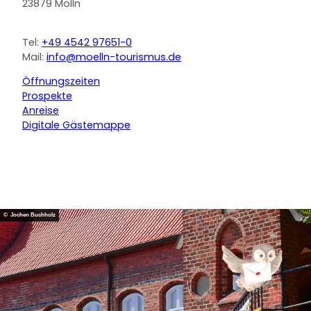
23879 Mölln
Tel:
+49 4542 97651-0
Mail:
info@moelln-tourismus.de
Öffnungszeiten
Prospekte
Anreise
Digitale Gästemappe
F
Y
I
a
o
n
c
u
s
e
t
t
b
u
a
o
b
g
© Jochen Buchholz
o
e
r
k
a
m