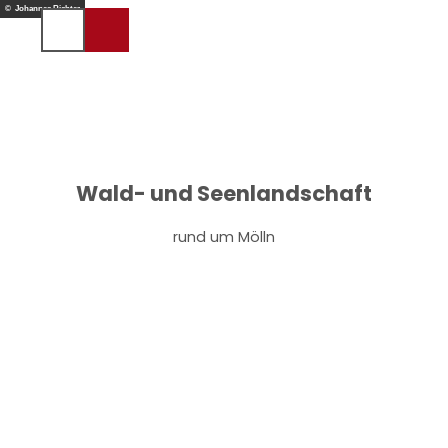
Z
© Johannes Richter
u
Suche
Menü
m
I
n
h
a
l
t
Wald- und Seenlandschaft
rund um Mölln