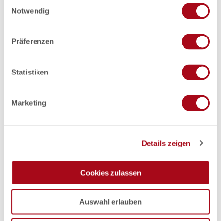
E
Notwendig
i
n
w
Präferenzen
i
l
l
Statistiken
i
g
Marketing
u
n
g
Details zeigen
s
a
u
Cookies zulassen
s
w
Auswahl erlauben
a
h