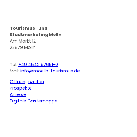
Logo Stadt Mölln
Tourismus- und
Stadtmarketing Mölln
Am Markt 12
23879 Mölln
Tel:
+49 4542 97651-0
Mail:
info@moelln-tourismus.de
Öffnungszeiten
Prospekte
Anreise
Digitale Gästemappe
F
Y
I
a
o
n
c
u
s
e
t
t