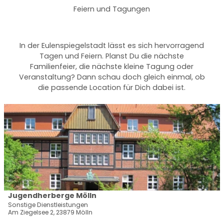
Feiern und Tagungen
In der Eulenspiegelstadt lässt es sich hervorragend
Tagen und Feiern. Planst Du die nächste
Familienfeier, die nächste kleine Tagung oder
Veranstaltung? Dann schau doch gleich einmal, ob
die passende Location für Dich dabei ist.
D
e
t
a
i
l
s
e
i
Jugendherberge Mölln
Jugendherberge Mölln - Forth |
CC-BY-SA
t
Sonstige Dienstleistungen
Am Ziegelsee 2, 23879 Mölln
e