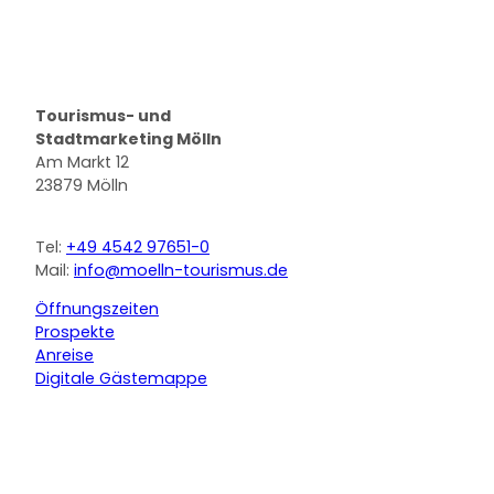
Logo Stadt Mölln
Tourismus- und
Stadtmarketing Mölln
Am Markt 12
23879 Mölln
Tel:
+49 4542 97651-0
Mail:
info@moelln-tourismus.de
Öffnungszeiten
Prospekte
Anreise
Digitale Gästemappe
F
Y
I
a
o
n
c
u
s