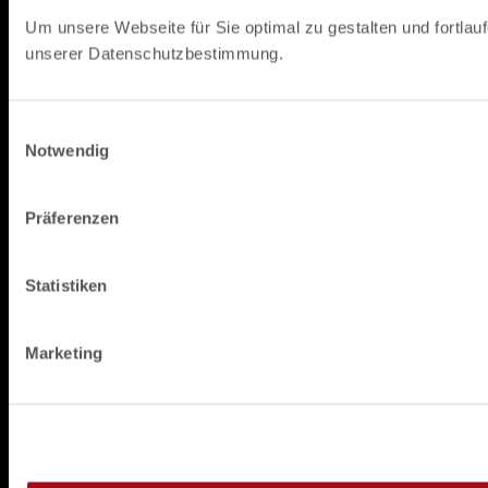
Um unsere Webseite für Sie optimal zu gestalten und fortla
unserer Datenschutzbestimmung.
E
Notwendig
i
n
w
Präferenzen
i
l
l
Statistiken
i
g
Marketing
u
n
g
s
a