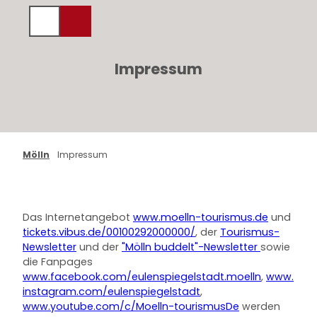
Z
u
Suche
Menü
m
I
Impressum
n
h
a
l
t
Mölln
Impressum
Das Internetangebot
www.moelln-tourismus.de
und
tickets.vibus.de/00100292000000/
, der
Tourismus-
Newsletter
und der
"Mölln buddelt"-Newsletter
sowie
die Fanpages
www.facebook.com/eulenspiegelstadt.moelln
,
www.
instagram.com/eulenspiegelstadt
,
www.youtube.com/c/Moelln-tourismusDe
werden