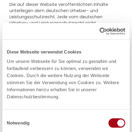
Die auf dieser Website veröffentlichten Inhalte
unterliegen dem deutschen Urheber- und
Leistungsschutzrecht. Jede vom deutschen
Urheber- und Leistungsschutzrecht nicht
zugelassene Verwertung bedarf der vorherigen
schriftlichen Zustimmung des Anbieters oder
jeweiligen Rechteinhabers. Dies gilt insbesondere für
Vervielfältigung, Bearbeitung, Übersetzung,
Diese Webseite verwendet Cookies
Einspeicherung, Verarbeitung bzw. Wiedergabe von
Inhalten in Datenbanken oder anderen
Um unsere Webseite für Sie optimal zu gestalten und
elektronischen Medien und Systemen. Inhalte und
fortlaufend verbessern zu können, verwenden wir
Rechte Dritter sind dabei als solche gekennzeichnet.
Cookies. Durch die weitere Nutzung der Webseite
Die unerlaubte Vervielfältigung oder Weitergabe
stimmen Sie der Verwendung von Cookies zu. Weitere
einzelner Inhalte oder kompletter Seiten ist nicht
Informationen hierzu erhalten Sie in unserer
gestattet und strafbar. Lediglich die Herstellung von
Datenschutzbestimmung.
Kopien und Downloads für den persönlichen,
privaten und nicht kommerziellen Gebrauch ist
erlaubt.
E
Notwendig
i
Die Darstellung dieser Website in fremden Frames ist
n