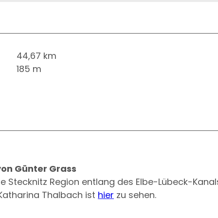
44,67 km
185 m
on Günter Grass
ie Stecknitz Region entlang des Elbe-Lübeck-Kanal
 Katharina Thalbach ist
hier
zu sehen.