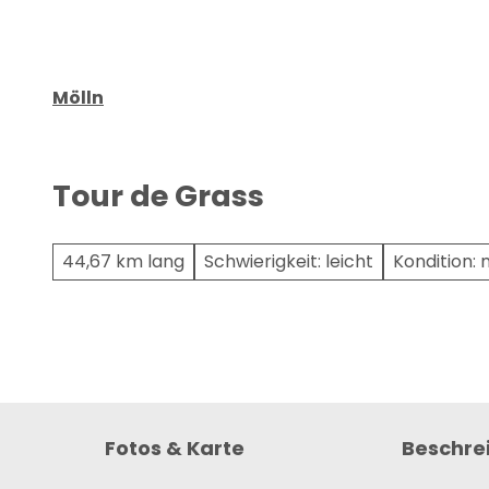
u
a
n
l
g
t
s
Mölln
a
u
s
Tour de Grass
w
a
h
44,67 km lang
Schwierigkeit: leicht
Kondition: 
l
Fotos & Karte
Beschre