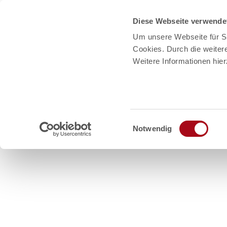
Diese Webseite verwende
Um unsere Webseite für Si
Cookies. Durch die weite
Weitere Informationen hie
E
Notwendig
i
n
Z
w
u
i
Erleben
Events
Urlaubside
m
l
I
l
i
n
g
h