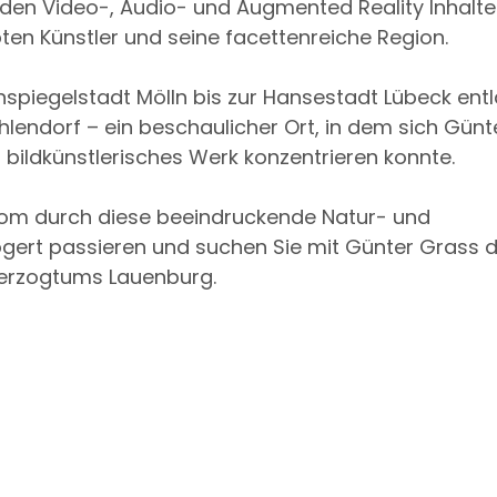
nden Video-, Audio- und Augmented Reality Inhalt
en Künstler und seine facettenreiche Region.
enspiegelstadt Mölln bis zur Hansestadt Lübeck ent
lendorf – ein beschaulicher Ort, in dem sich Günt
d bildkünstlerisches Werk konzentrieren konnte.
trom durch diese beeindruckende Natur- und
rzögert passieren und suchen Sie mit Günter Grass 
erzogtums Lauenburg.