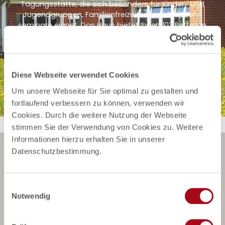
Tagungsstätte, die sich beson­ders für Kinder- und
Jugendgruppen, Familienfreizeiten und Gruppen­
seminare eignet. Das Haus bietet Ihnen 103 Betten in
31 Zimmern, davon zehn behindertengerecht.
Zum Tannenhof
Diese Webseite verwendet Cookies
Um unsere Webseite für Sie optimal zu gestalten und
fortlaufend verbessern zu können, verwenden wir
Cookies. Durch die weitere Nutzung der Webseite
stimmen Sie der Verwendung von Cookies zu. Weitere
Informationen hierzu erhalten Sie in unserer
Datenschutzbestimmung.
Newsletter abonnieren
E
Notwendig
i
n
w