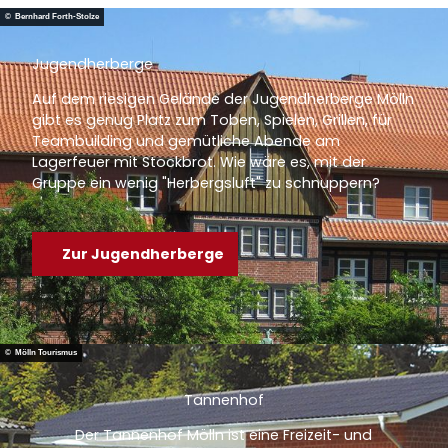
© Bernhard Forth-Stolze
Jugendherberge
Auf dem riesigen Gelände der Jugendherberge Mölln
gibt es genug Platz zum Toben, Spielen, Grillen, für
Teambuilding und gemütliche Abende am
Lagerfeuer mit Stockbrot. Wie wäre es, mit der
Gruppe ein wenig "Herbergsluft" zu schnuppern?
Zur Jugendherberge
© Mölln Tourismus
Tannenhof
Der Tannenhof Mölln ist eine Freizeit- und