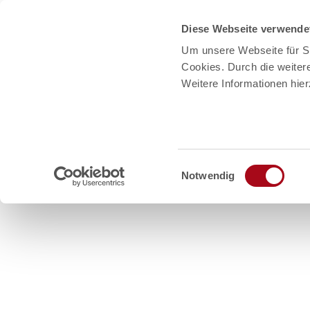
Diese Webseite verwende
Um unsere Webseite für Si
Cookies. Durch die weite
Weitere Informationen hie
E
Notwendig
i
n
Z
w
u
i
Erleben
Events
Urlaubside
m
l
I
l
i
n
g
h