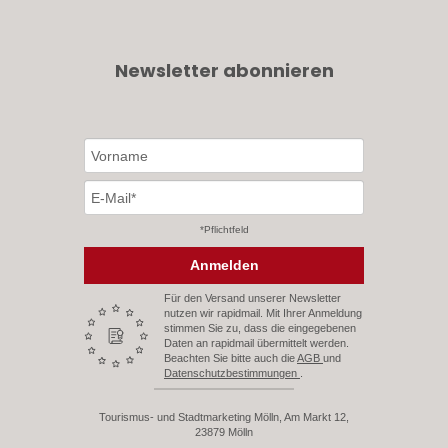
Newsletter abonnieren
*Pflichtfeld
Anmelden
Für den Versand unserer Newsletter
nutzen wir rapidmail. Mit Ihrer Anmeldung
stimmen Sie zu, dass die eingegebenen
Daten an rapidmail übermittelt werden.
Beachten Sie bitte auch die
AGB
und
Datenschutzbestimmungen
.
Tourismus- und Stadtmarketing Mölln, Am Markt 12,
23879 Mölln