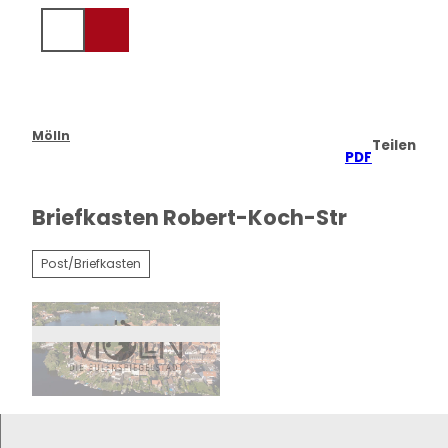
Z
u
Suche
Menü
m
I
n
h
a
Mölln
Teilen
l
PDF
t
Briefkasten Robert-Koch-Str
Post/Briefkasten
©
CC-BY-SA