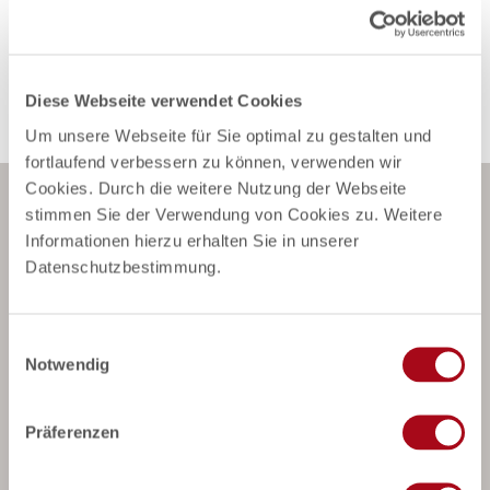
Anreise mit dem Auto
Anreise mit öffentlichen Verkehrsmitteln
Diese Webseite verwendet Cookies
Um unsere Webseite für Sie optimal zu gestalten und
fortlaufend verbessern zu können, verwenden wir
Cookies. Durch die weitere Nutzung der Webseite
stimmen Sie der Verwendung von Cookies zu. Weitere
Newsletter abonnieren
Informationen hierzu erhalten Sie in unserer
Datenschutzbestimmung.
E
Notwendig
i
*Pflichtfeld
n
w
Anmelden
Präferenzen
i
Für den Versand unserer Newsletter nutzen wir
l
rapidmail. Mit Ihrer Anmeldung stimmen Sie zu, dass die