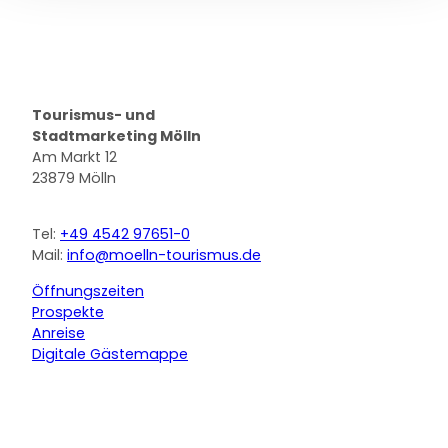
Logo Stadt Mölln
Tourismus- und
Stadtmarketing Mölln
Am Markt 12
23879 Mölln
Tel:
+49 4542 97651-0
Mail:
info@moelln-tourismus.de
Öffnungszeiten
Prospekte
Anreise
Digitale Gästemappe
F
Y
I
a
o
n
c
u
s