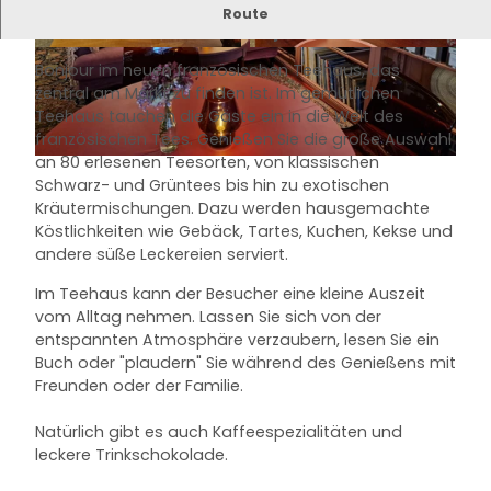
Ob einen leckeren Tee, Cappuccino oder eine
Route
heiße Chocolat - hier findet jeder etwas.
© Katrin Jester, Stadt Mölln |
CC-BY-NC
© Katrin Jester, Stadt Mölln |
CC-BY-NC
Bonjour im neuen französischen Teehaus, das
zentral am Markt zu finden ist. Im gemütlichen
Teehaus tauchen die Gäste ein in die Welt des
französischen Tees. Genießen Sie die große Auswahl
an 80 erlesenen Teesorten, von klassischen
© Katrin Jester, Stadt Mölln |
CC-BY-NC
Schwarz- und Grüntees bis hin zu exotischen
Kräutermischungen. Dazu werden hausgemachte
Köstlichkeiten wie Gebäck, Tartes, Kuchen, Kekse und
andere süße Leckereien serviert.
Im Teehaus kann der Besucher eine kleine Auszeit
vom Alltag nehmen. Lassen Sie sich von der
entspannten Atmosphäre verzaubern, lesen Sie ein
Buch oder "plaudern" Sie während des Genießens mit
Freunden oder der Familie.
Natürlich gibt es auch Kaffeespezialitäten und
leckere Trinkschokolade.