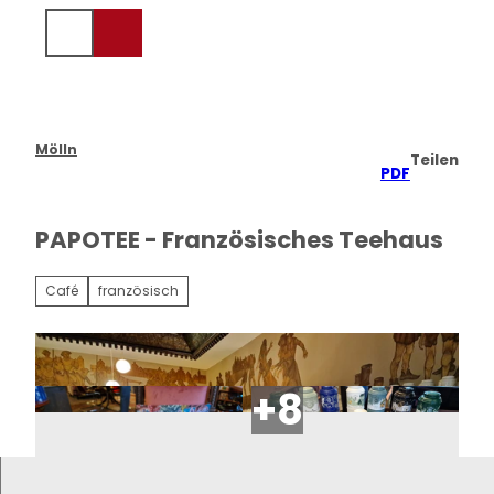
Z
u
Suche
Menü
m
I
n
h
a
Mölln
Teilen
l
PDF
t
PAPOTEE - Französisches Teehaus
Café
französisch