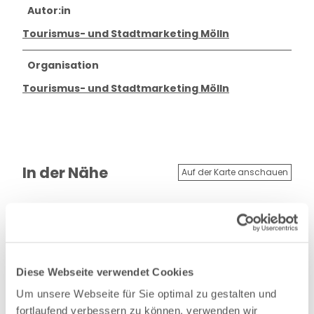
Autor:in
Tourismus- und Stadtmarketing Mölln
Organisation
Tourismus- und Stadtmarketing Mölln
In der Nähe
Auf der Karte anschauen
Veranstaltung
Nützliches und Sehenswertes
Diese Webseite verwendet Cookies
Um unsere Webseite für Sie optimal zu gestalten und
Touren
fortlaufend verbessern zu können, verwenden wir