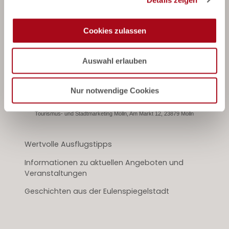
s
a
u
*Pflichtfeld
Cookies zulassen
s
Anmelden
w
Auswahl erlauben
a
Für den Versand unserer Newsletter nutzen wir
rapidmail. Mit Ihrer Anmeldung stimmen Sie zu, dass die
h
eingegebenen Daten an rapidmail übermittelt werden.
Beachten Sie bitte auch die
AGB
und
l
Nur notwendige Cookies
Datenschutzbestimmungen
.
Tourismus- und Stadtmarketing Mölln, Am Markt 12, 23879 Mölln
Wertvolle Ausflugstipps
Informationen zu aktuellen Angeboten und
Veranstaltungen
Geschichten aus der Eulenspiegelstadt