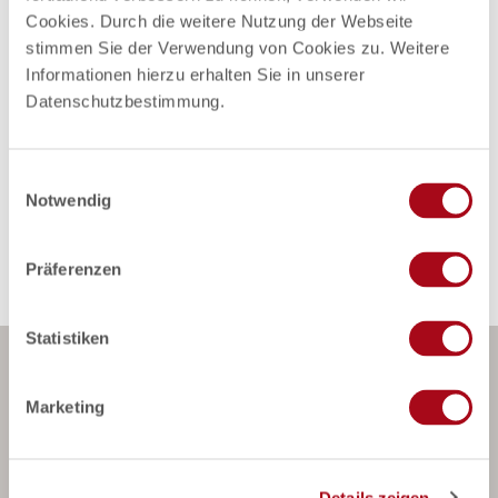
Cookies. Durch die weitere Nutzung der Webseite
stimmen Sie der Verwendung von Cookies zu. Weitere
Pächter/Betreiber
Informationen hierzu erhalten Sie in unserer
Datenschutzbestimmung.
Am Markt 8
23879
Mölln
Anreise mit dem Auto
E
Anreise mit öffentlichen Verkehrsmitteln
Notwendig
i
n
w
Präferenzen
i
l
l
Statistiken
i
Newsletter abonnieren
g
Marketing
u
n
g
Details zeigen