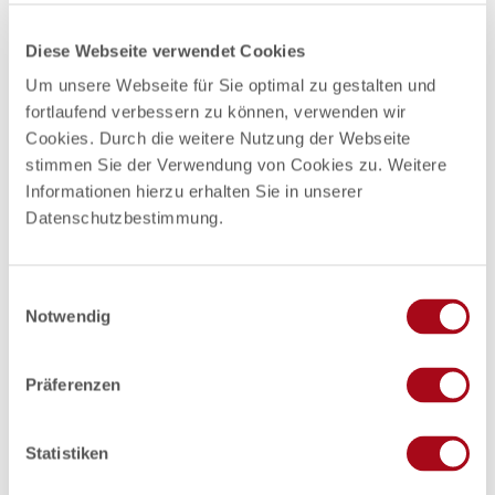
Nützliches und Sehenswertes
Diese Webseite verwendet Cookies
Touren
Um unsere Webseite für Sie optimal zu gestalten und
fortlaufend verbessern zu können, verwenden wir
Cookies. Durch die weitere Nutzung der Webseite
stimmen Sie der Verwendung von Cookies zu. Weitere
Pächter/Betreiber
Informationen hierzu erhalten Sie in unserer
Seestr. 46a
Datenschutzbestimmung.
23879
Mölln
+49 4542 3888
+49 176 23707449
E
Notwendig
i
info@schiffundboot.de
n
Website
w
Präferenzen
i
Anreise mit dem Auto
l
Anreise mit öffentlichen Verkehrsmitteln
l
Statistiken
i